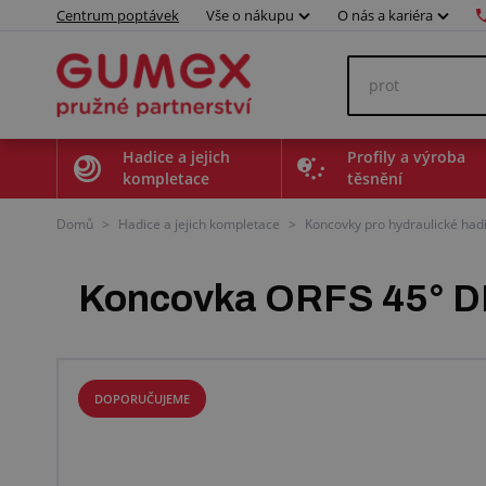
Centrum poptávek
Vše o nákupu
O nás a kariéra
Hadice a jejich
Profily a výroba
kompletace
těsnění
Domů
>
Hadice a jejich kompletace
>
Koncovky pro hydraulické had
Koncovka ORFS 45° DN
DOPORUČUJEME