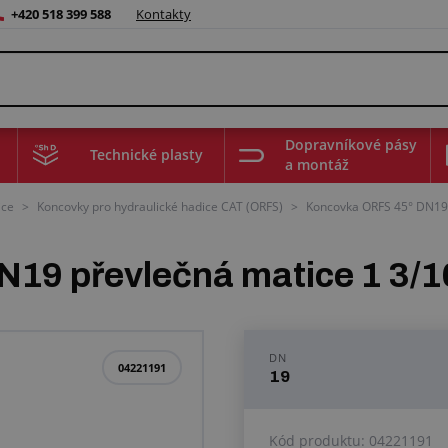
+420 518 399 588
Kontakty
Dopravníkové pásy
Technické plasty
a montáž
ice
>
Koncovky pro hydraulické hadice CAT (ORFS)
>
Koncovka ORFS 45° DN19 
19 převlečná matice 1 3/1
DN
04221191
19
Kód produktu:
04221191