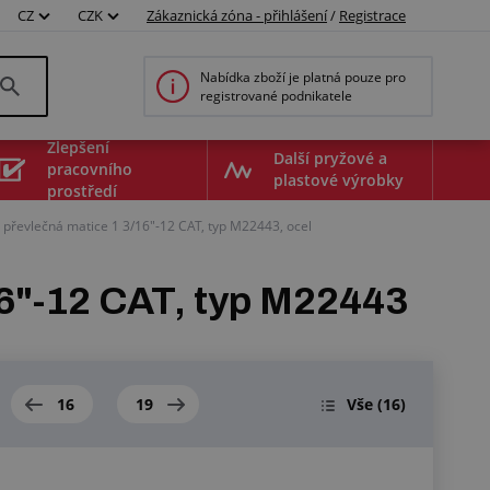
CZ
CZK
Zákaznická zóna - přihlášení
/
Registrace
Nabídka zboží je platná pouze pro
registrované podnikatele
Zlepšení
Další pryžové a
pracovního
plastové výrobky
prostředí
převlečná matice 1 3/16"-12 CAT, typ M22443, ocel
6"-12 CAT, typ M22443
16
19
Vše
(16)