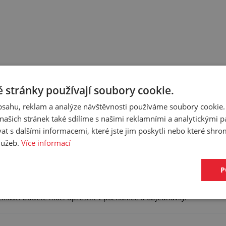
 stránky používají soubory cookie.
obsahu, reklam a analýze návštěvnosti používáme soubory cookie.
ašich stránek také sdílíme s našimi reklamními a analytickými par
 s dalšími informacemi, které jste jim poskytli nebo které shro
služeb.
Více informací
P
cifikaci budete moci upřesnit v poznámce u objednávky.