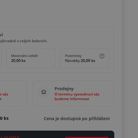
ví
ýhradně v celých baleních.
Minimální odběr
Podmínky
20,00 ks
Násobky
20,00 ks
Prodejny
e vás
O termínu vyzvednutí vás
t
budeme informovat
00 ks
Cena je dostupná po přihlášení
ěta GUMEX