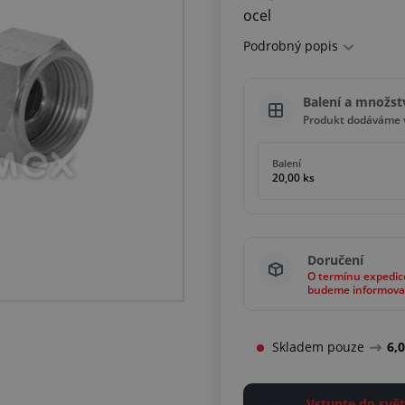
ocel
Podrobný popis
Balení a množst
Produkt dodáváme v
Balení
20,00 ks
Doručení
O termínu expedic
budeme informova
Skladem pouze
6,
Vstupte do sv