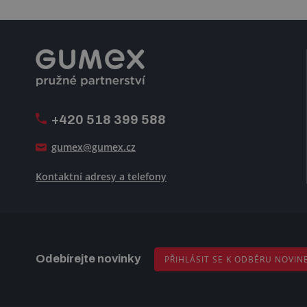
+420 518 399 588
gumex@gumex.cz
Kontaktní adresy a telefony
Odebírejte novinky
PŘIHLÁSIT SE K ODBĚRU NOVIN