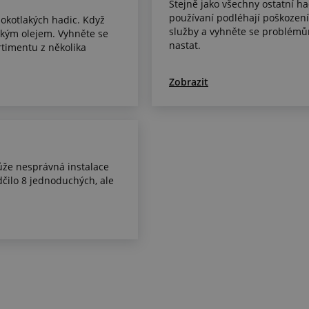
Stejně jako všechny ostatní ha
používaní podléhají poškozen
sokotlakých hadic. Když
služby a vyhněte se problém
ckým olejem. Vyhněte se
nastat.
timentu z několika
Zobrazit
ůže nesprávná instalace
dčilo 8 jednoduchých, ale