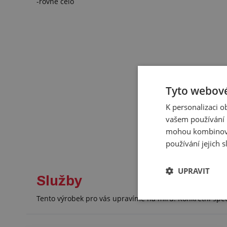
-rovné čelo
Tyto webové
K personalizaci 
vašem používání n
mohou kombinovat
používání jejich 
UPRAVIT
Služby
Tento výrobek pro vás upravíme na míru. Konkrétní spe