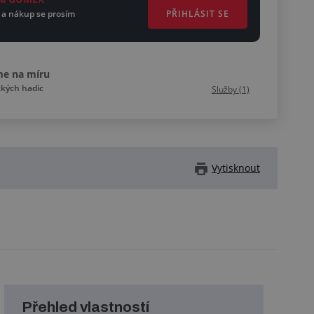
PŘIHLÁSIT SE
 a nákup se prosím
me na míru
ckých hadic
Služby (1)
Vytisknout
Přehled vlastností