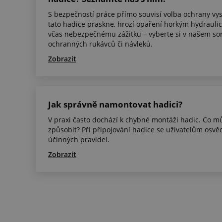
S bezpečností práce přímo souvisí volba ochrany vy
tato hadice praskne, hrozí opaření horkým hydrauli
včas nebezpečnému zážitku – vyberte si v našem sor
ochranných rukávců či návleků.
Zobrazit
Jak správně namontovat hadici?
V praxi často dochází k chybné montáži hadic. Co m
způsobit? Při připojování hadice se uživatelům osvě
účinných pravidel.
Zobrazit