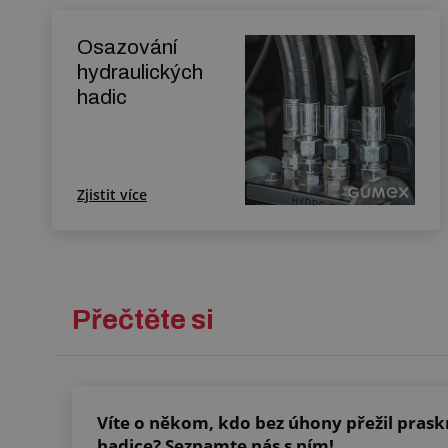
Osazování
hydraulických
hadic
Zjistit více
Přečtěte si
Víte o někom, kdo bez úhony přežil prask
hadice? Seznamte nás s ním!