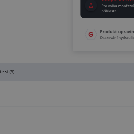
Pro volbu množství
přihlaste.
Produkt upraví
Osazování hydrauli
e si (3)