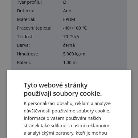
Tvar profilu:
D
Dutinka:
Ano
Materiál:
EPDM
Pracovní teplota:
-40/+100 °C
Tvrdost:
70 °ShA
Barva:
černá
Hmotnost:
5,000 kg/m
Balení:
1,00 m
Tyto webové stránky
používají soubory cookie.
Služby
K personalizaci obsahu, reklam a analýze
návštěvnosti používáme soubory cookie.
Tento výrobek pro vás upravíme na míru. Konkrétní
specifikaci budete moci upřesnit v poznámce u
Informace o vašem používání našich
objednávky.
stránek také sdílíme s našimi reklamními
a analytickými partnery, kteří je mohou