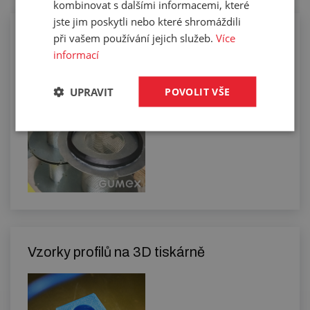
kombinovat s dalšími informacemi, které
jste jim poskytli nebo které shromáždili
při vašem používání jejich služeb.
Více
Slepování profilů do požadovaných
tvarů
informací
UPRAVIT
POVOLIT VŠE
Vzorky profilů na 3D tiskárně