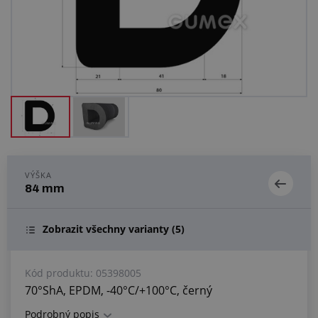
Centrum poptávek
Vše o nákupu
O nás a kariéra
VÝŠKA
84 mm
Zobrazit všechny varianty
(5)
Kód produktu:
05398005
70°ShA, EPDM, -40°C/+100°C, černý
Podrobný popis