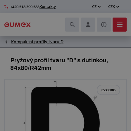
Kontakty
CZ
CZK
+420 518 399 588
Kompaktní profily tvaru D
Hadice a jejich kompletace
Profily a výroba těsnění
Pryžový profil tvaru "D" s dutinkou,
84x80/R42mm
Technické plasty
Dopravníkové pásy a montáž
05398005
Zlepšení pracovního prostředí
Další pryžové a plastové výrobky