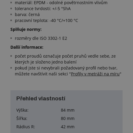
materiál: EPDM - odolné povětrnostním vlivům
tolerance tvrdosti: +/-5 °ShA
barva: černá
pracovní teplota: -40 °C/+100 °C
Splňuje normy:
rozměry dle ISO 3302-1 E2
Další informace:
počet proudů označuje počet pruhů vedle sebe, ze
kterých je složeno jedno balení
pokud jste si nevybrali požadovaný profil nebo tvar,
můžete navštívit naši sekci "
Profily v metráži na míru
"
Přehled vlastností
Výška:
84 mm
Šířka:
80 mm
Rádius R:
42 mm