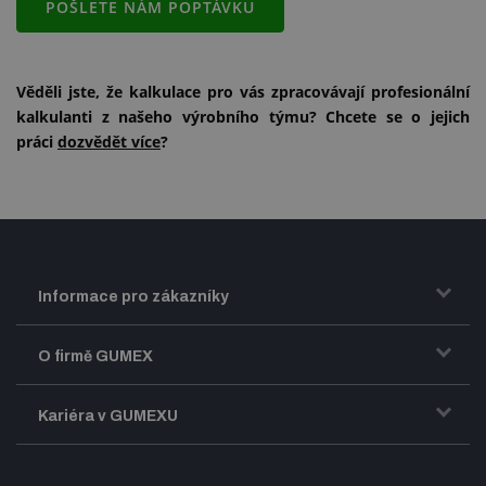
POŠLETE NÁM POPTÁVKU
Věděli jste, že kalkulace pro vás zpracovávají profesionální
kalkulanti z našeho výrobního týmu? Chcete se o jejich
práci
dozvědět více
?
Informace pro zákazníky
Doprava a zasílání zboží
O firmě GUMEX
Obchodní podmínky
Představení firmy GUMEX
Kariéra v GUMEXU
Fakturace DPH
Certifikace ISO
Dobře sladěný pracovní tým