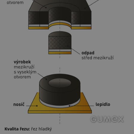
Kvalita řezu:
řez hladký