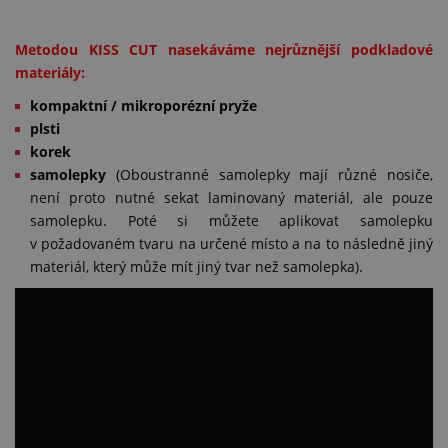
Metodou KISS CUT nasekáváme nejrůznější podkladové
materiály:
kompaktní / mikroporézní pryže
plsti
korek
samolepky
(Oboustranné samolepky mají různé nosiče,
není proto nutné sekat laminovaný materiál, ale pouze
samolepku. Poté si můžete aplikovat samolepku
v požadovaném tvaru na určené místo a na to následně jiný
materiál, který může mít jiný tvar než samolepka).