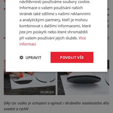
Omezení:
návštěvnosti používáme soubory cookie.
Informace o vašem používání našich
Finanční:
je nutné pořízení matrice v daném rozměru
stránek také sdílíme s našimi reklamními
(maximálně 300 × 300 mm). Cena matrice se pohybuje
a analytickými partnery, kteří je mohou
od 3 000 Kč výše. Právě tolik stojí například raznice výrobku,
kombinovat s dalšími informacemi, které
jehož výkres představujeme: jedná se o mezikruží
jste jim poskytli nebo které shromáždili
o vnitřním průměru 12 mm a vnějším průměru 22 mm.
při vašem používání jejich služeb.
Více
Technické:
naseknuté tvarované díly jsou vždy v kombinaci
informací
se samolepkou.
UPRAVIT
POVOLIT VŠE
Díky tzv. oušku je uchopení a vyjmutí i drobného naseknutého dílu
snadné a rychlé