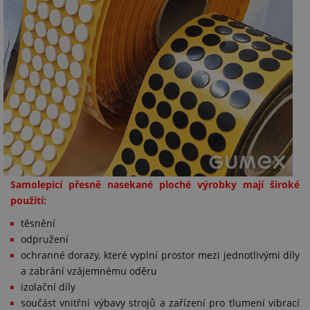
Samolepicí přesně nasekané ploché výrobky mají široké
použití:
těsnění
odpružení
ochranné dorazy, které vyplní prostor mezi jednotlivými díly
a zabrání vzájemnému oděru
izolační díly
součást vnitřní výbavy strojů a zařízení pro tlumení vibrací