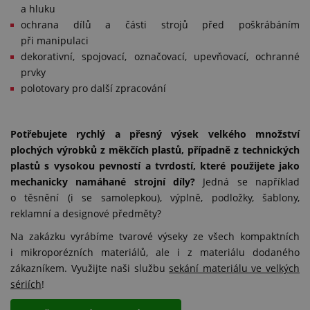
a hluku
ochrana dílů a části strojů před poškrábáním
při manipulaci
dekorativní, spojovací, označovací, upevňovací, ochranné
prvky
polotovary pro další zpracování
Potřebujete rychlý a přesný výsek velkého množství
plochých výrobků z měkčích plastů, případně z technických
plastů s vysokou pevností a tvrdostí, které použijete jako
mechanicky namáhané strojní díly?
Jedná se například
o těsnění (i se samolepkou), výplně, podložky, šablony,
reklamní a designové předměty?
Na zakázku vyrábíme tvarové výseky ze všech kompaktních
i mikroporézních materiálů, ale i z materiálu dodaného
zákazníkem. Využijte naši službu
sekání materiálu ve velkých
sériích
!