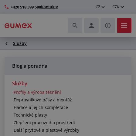
Kontakty
CZ
CZK
+420 518 399 588
Služby
Hadice a jejich kompletace
Profily a výroba těsnění
Blog a poradna
Technické plasty
Služby
Profily a výroba těsnění
Dopravníkové pásy a montáž
Dopravníkové pásy a montáž
Hadice a jejich kompletace
Zlepšení pracovního prostředí
Technické plasty
Zlepšení pracovního prostředí
Další pryžové a plastové výrobky
Další pryžové a plastové výrobky