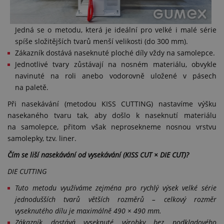
Jedná se o metodu, která je ideální pro velké i malé série
spíše složitějších tvarů menší velikosti (do 300 mm).
Zákazník dostává naseknuté ploché díly vždy na samolepce.
Jednotlivé tvary zůstávají na nosném materiálu, obvykle
navinuté na roli anebo vodorovně uložené v pásech
na paletě.
Při nasekávání (metodou KISS CUTTING) nastavíme výšku
nasekaného tvaru tak, aby došlo k naseknutí materiálu
na samolepce, přitom však neprosekneme nosnou vrstvu
samolepky, tzv. liner.
Čím se liší nasekávání od vysekávání (KISS CUT × DIE CUT)?
DIE CUTTING
Tuto metodu využíváme zejména pro rychlý výsek velké série
jednodušších tvarů větších rozměrů – celkový rozměr
vyseknutého dílu je maximálně 490 × 490 mm.
Zákazník dostává vyseknuté výrobky bez podkladového