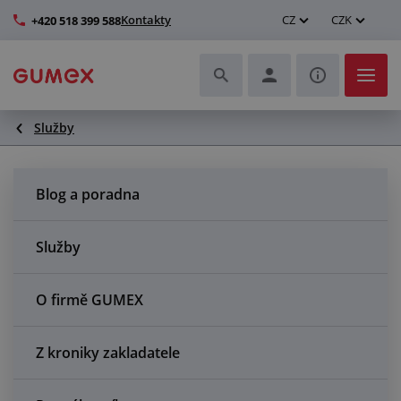
Kontakty
CZ
CZK
+420 518 399 588
Služby
Hadice a jejich kompletace
Profily a výroba těsnění
Blog a poradna
Technické plasty
Služby
Dopravníkové pásy a montáž
O firmě GUMEX
Zlepšení pracovního prostředí
Z kroniky zakladatele
Další pryžové a plastové výrobky