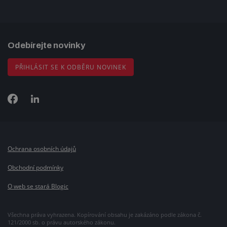
Odebírejte novinky
PŘIHLÁSIT SE K ODBĚRU NOVINEK
Ochrana osobních údajů
Obchodní podmínky
O web se stará Blogic
Všechna práva vyhrazena. Kopírování obsahu je zakázáno podle zákona č.
121/2000 sb. o právu autorského zákonu.