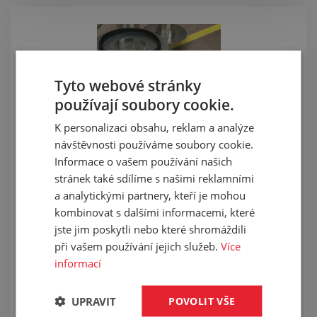
Tyto webové stránky
používají soubory cookie.
K personalizaci obsahu, reklam a analýze
návštěvnosti používáme soubory cookie.
Informace o vašem používání našich
Slepování profilů do
stránek také sdílíme s našimi reklamními
požadovaných tvarů
a analytickými partnery, kteří je mohou
kombinovat s dalšími informacemi, které
Pryžové profily spojujeme na zakázku lepením. Tento
jste jim poskytli nebo které shromáždili
druh spoje zabrání nežádoucím ztrátám kapaliny nebo
při vašem používání jejich služeb.
Více
plynu a předchází propustnosti. V porovnání
informací
s ostatními metodami spojování dochází při přesném
slepení k rozložení statického i dynamického zatížení
a napětí na celkovou plochu spoje.
UPRAVIT
POVOLIT VŠE