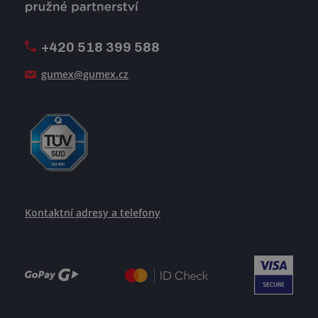
Firemní časopis Géčko
Oznamovací linka
Pošlete nám svůj životopis
+420 518 399 588
Jak se žije v GUMEXU
gumex@gumex.cz
Kontaktní adresy a telefony