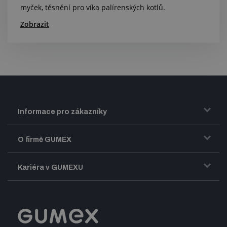
myček, těsnění pro víka palírenských kotlů.
Zobrazit
Informace pro zákazníky
Doprava a zasílání zboží
O firmě GUMEX
Obchodní podmínky
Představení firmy GUMEX
Kariéra v GUMEXU
Fakturace DPH
Certifikace ISO
Dobře sladěný pracovní tým
Registrace a spolupráce
Úpravy na míru a montáže
Volná pracovní místa