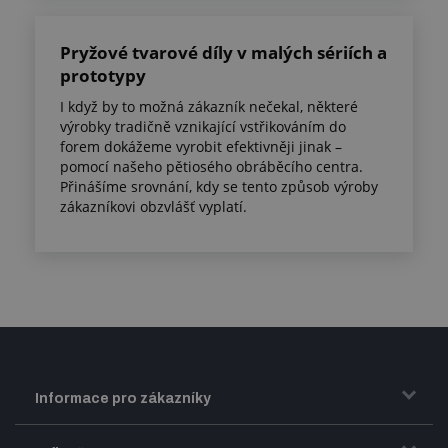
Pryžové tvarové díly v malých sériích a
prototypy
I když by to možná zákazník nečekal, některé
výrobky tradičně vznikající vstřikováním do
forem dokážeme vyrobit efektivněji jinak –
pomocí našeho pětiosého obráběcího centra.
Přinášíme srovnání, kdy se tento způsob výroby
zákazníkovi obzvlášť vyplatí.
Informace pro zákazníky
Doprava a zasílání zboží