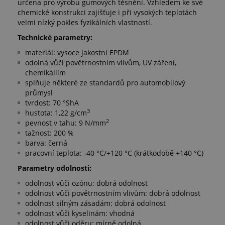
určena pro výrobu gumových těsnění. Vzhledem ke své
chemické konstrukci zajišťuje i při vysokých teplotách
velmi nízký pokles fyzikálních vlastností.
Technické parametry:
materiál: vysoce jakostní EPDM
odolná vůči povětrnostním vlivům, UV záření,
chemikáliím
splňuje některé ze standardů pro automobilový
průmysl
tvrdost: 70 °ShA
3
hustota: 1,22 g/cm
2
pevnost v tahu: 9 N/mm
tažnost: 200 %
barva: černá
pracovní teplota: -40 °C/+120 °C (krátkodobě +140 °C)
Parametry odolnosti:
odolnost vůči ozónu: dobrá odolnost
odolnost vůči povětrnostním vlivům: dobrá odolnost
odolnost silným zásadám: dobrá odolnost
odolnost vůči kyselinám: vhodná
odolnost vůči oděru: mírně odolná