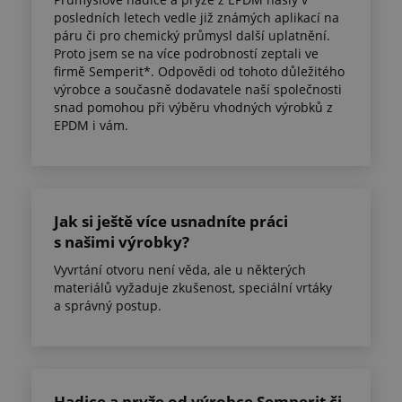
posledních letech vedle již známých aplikací na
páru či pro chemický průmysl další uplatnění.
Proto jsem se na více podrobností zeptali ve
firmě Semperit*. Odpovědi od tohoto důležitého
výrobce a současně dodavatele naší společnosti
snad pomohou při výběru vhodných výrobků z
EPDM i vám.
Jak si ještě více usnadníte práci
s našimi výrobky?
Vyvrtání otvoru není věda, ale u některých
materiálů vyžaduje zkušenost, speciální vrtáky
a správný postup.
Hadice a pryže od výrobce Semperit či