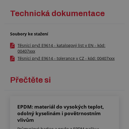
Technická dokumentace
Soubory ke stažení
Těsnící pryž E9614 - katalogový list v EN - kód:
00407xxx
Těsnící pryž E9614 - tolerance v CZ - kód: 00407xxx
Přečtěte si
EPDM: materiál do vysokých teplot,
odolný kyselinám i povětrnostním
vlivům
Průmyslové hadice a pryže z EPDM našly v