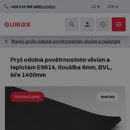
Kontakty
CZ
CZK
+420 518 399 588
Těsnicí pryže odolné povětrnostním vlivům a teplotám
Hadice a jejich kompletace
Profily a výroba těsnění
Pryž odolná povětrnostním vlivům a
teplotám E9614, tloušťka 6mm, BVL,
Technické plasty
šíře 1400mm
Dopravníkové pásy a montáž
DOPORUČUJEME
00407060
Zlepšení pracovního prostředí
Další pryžové a plastové výrobky