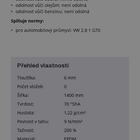
odolnost vůči olejům: není odolná
odolnost vůči benzinu: není odolná
Splňuje normy:
pro automobilový průmysl: VW 2.8 1 G70
Přehled vlastností
Tloušťka:
6 mm
Počet vložek:
0
Šířka:
1400 mm
Tvrdost:
70 °ShA
Hustota:
1,22 g/cm³
Pevnost v tahu:
9 N/mm²
Tažnost:
200 %
Materiál:
EPDM