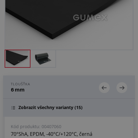
Centrum poptávek
Vše o nákupu
O nás a kariéra
TLOUŠŤKA
6 mm
Zobrazit všechny varianty
(15)
Kód produktu:
00407060
70°ShA, EPDM, -40°C/+120°C, černá