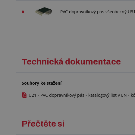
PVC dopravníkový pás všeobecný U31,
Technická dokumentace
Soubory ke stažení
U21 - PVC dopravníkový pás - katalogový list v EN - k
Přečtěte si