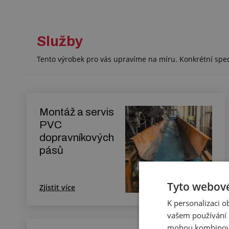
Služby
Tento výrobek pro vás upravíme na míru. Konkrétní spe
Montáž a servis
PVC
dopravníkových
pásů
Tyto webové
Zjistit více
K personalizaci 
vašem používání n
mohou kombinovat