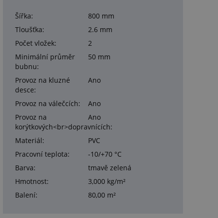
Šířka:
800 mm
Tloušťka:
2.6 mm
Počet vložek:
2
Minimální průměr
50 mm
bubnu:
Provoz na kluzné
Ano
desce:
Provoz na válečcích:
Ano
Provoz na
Ano
korýtkových<br>dopravnících:
Materiál:
PVC
Pracovní teplota:
-10/+70 °C
Barva:
tmavě zelená
Hmotnost:
3,000 kg/m²
Balení:
80,00 m²