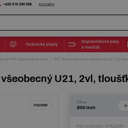
+420 518 399 588
Kontakty
Dopravníkové pásy
Technické plasty
a montáž
dardní PVC dopravníkové pásy
>
PVC dopravníkový pás všeobecný U21, 2vl, tlo
všeobecný U21, 2vl, tlouš
ŠÍŘKA
01822080
800 mm
Kód produktu:
01822080