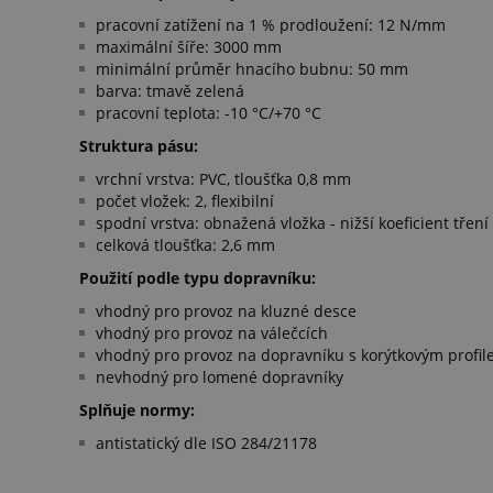
pracovní zatížení na 1 % prodloužení: 12 N/mm
maximální šíře: 3000 mm
minimální průměr hnacího bubnu: 50 mm
barva: tmavě zelená
pracovní teplota: -10 °C/+70 °C
Struktura pásu:
vrchní vrstva: PVC, tloušťka 0,8 mm
počet vložek: 2, flexibilní
spodní vrstva: obnažená vložka - nižší koeficient tření
celková tloušťka: 2,6 mm
Použití podle typu dopravníku:
vhodný pro provoz na kluzné desce
vhodný pro provoz na válečcích
vhodný pro provoz na dopravníku s korýtkovým profi
nevhodný pro lomené dopravníky
Splňuje normy:
antistatický dle ISO 284/21178