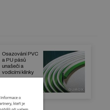
Osazování PVC
a PU pásů
unašeči a
vodicími klínky
Zjistit více
 Informace o
tnery, kteří je
máždili při vašem