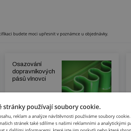
cifikaci budete moci upřesnit v poznámce u objednávky.
Osazování
dopravníkových
pásů vlnovci
 stránky používají soubory cookie.
Zjistit více
obsahu, reklam a analýze návštěvnosti používáme soubory cookie.
ašich stránek také sdílíme s našimi reklamními a analytickými par
 s dalšími informacemi, které jste jim poskytli nebo které shro