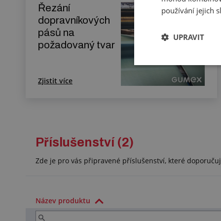
Řezání
používání jejich 
dopravníkových
pásů na
UPRAVIT
požadovaný tvar
Zjistit více
Příslušenství (2)
Zde je pro vás připravené příslušenství, které doporuč
Název produktu