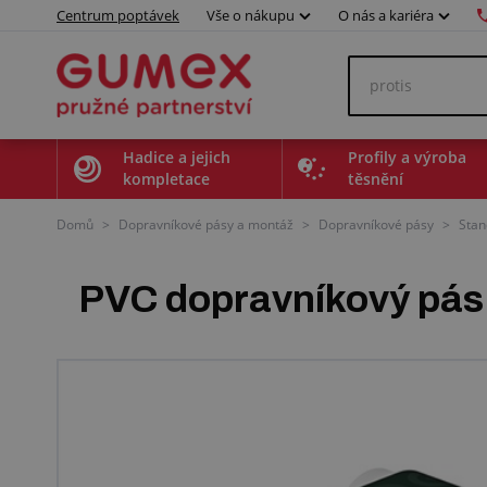
Centrum poptávek
Vše o nákupu
O nás a kariéra
Hadice a jejich
Profily a výroba
kompletace
těsnění
Domů
>
Dopravníkové pásy a montáž
>
Dopravníkové pásy
>
Stan
PVC dopravníkový pás 