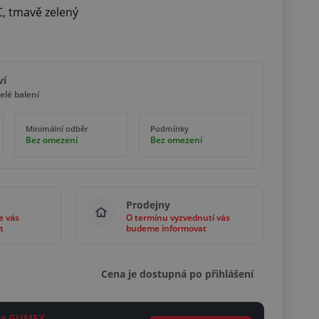
C, tmavě zelený
ví
elé balení
Minimální odběr
Podmínky
Bez omezení
Bez omezení
Prodejny
e vás
O termínu vyzvednutí vás
t
budeme informovat
Cena je dostupná po přihlášení
ěta GUMEX