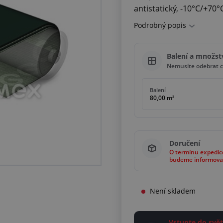
antistatický, -10°C/+70°
Podrobný popis
Balení a množst
Nemusíte odebrat c
Balení
80,00 m²
Doručení
O termínu expedic
budeme informova
Není skladem
Vstupte do sv