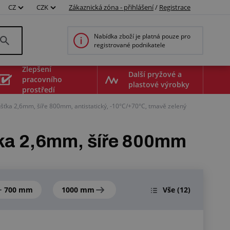
CZ
CZK
Zákaznická zóna - přihlášení
/
Registrace
Nabídka zboží je platná pouze pro
registrované podnikatele
Zlepšení
Další pryžové a
pracovního
plastové výrobky
prostředí
ušťka 2,6mm, šíře 800mm, antistatický, -10°C/+70°C, tmavě zelený
ťka 2,6mm, šíře 800mm
700 mm
1000 mm
Vše
(12)