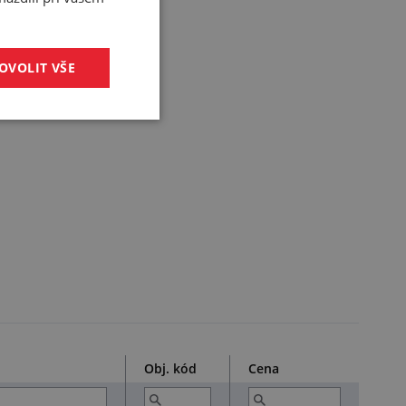
OVOLIT VŠE
Obj. kód
Cena