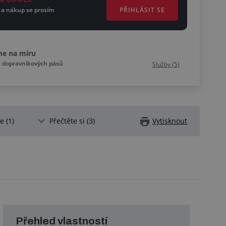
PŘIHLÁSIT SE
 a nákup se prosím
me na míru
C dopravníkových pásů
Služby (5)
 (1)
Přečtěte si (3)
Vytisknout
Přehled vlastností