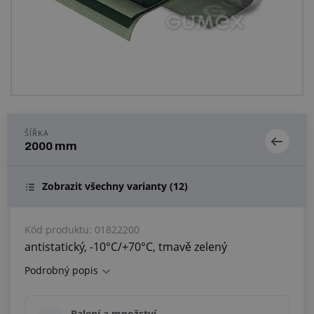
Centrum poptávek
Vše o nákupu
O nás a kariéra
ŠÍŘKA
2000 mm
Zobrazit všechny varianty
(12)
Kód produktu:
01822200
antistatický, -10°C/+70°C, tmavě zelený
Podrobný popis
Balení a množství