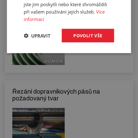
vodicími klínky
jste jim poskytli nebo které shromáždili
při vašem používání jejich služeb.
Více
informací
UPRAVIT
POVOLIT VŠE
Řezání dopravníkových pásů na
požadovaný tvar