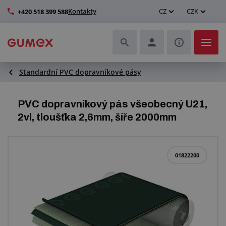
Kontakty
CZ
CZK
+420 518 399 588
Standardní PVC dopravníkové pásy
Hadice a jejich kompletace
Profily a výroba těsnění
PVC dopravníkový pás všeobecný U21,
2vl, tloušťka 2,6mm, šíře 2000mm
Technické plasty
Dopravníkové pásy a montáž
01822200
Zlepšení pracovního prostředí
Další pryžové a plastové výrobky