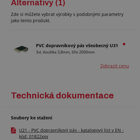
Alternativy (1)
Zde si můžete vybrat výrobky s podobnými parametry
jako tento produkt.
PVC dopravníkový pás všeobecný U31
3vl, tloušťka 3,8mm, šíře 2000mm
Zobrazit cenu
Technická dokumentace
Soubory ke stažení
U21 - PVC dopravníkový pás - katalogový list v EN -
kód: 01822xxx