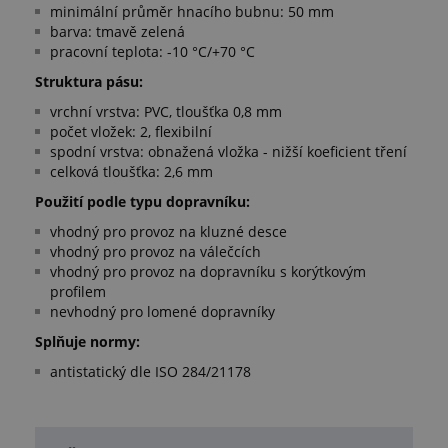
minimální průměr hnacího bubnu: 50 mm
barva: tmavě zelená
pracovní teplota: -10 °C/+70 °C
Struktura pásu:
vrchní vrstva: PVC, tloušťka 0,8 mm
počet vložek: 2, flexibilní
spodní vrstva: obnažená vložka - nižší koeficient tření
celková tloušťka: 2,6 mm
Použití podle typu dopravníku:
vhodný pro provoz na kluzné desce
vhodný pro provoz na válečcích
vhodný pro provoz na dopravníku s korýtkovým
profilem
nevhodný pro lomené dopravníky
Splňuje normy:
antistatický dle ISO 284/21178