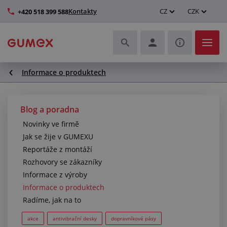
Kontakty
CZ
CZK
+420 518 399 588
Informace o produktech
Hadice a jejich kompletace
Profily a výroba těsnění
Blog a poradna
Novinky ve firmě
Technické plasty
Jak se žije v GUMEXU
Reportáže z montáží
Dopravníkové pásy a montáž
Rozhovory se zákazníky
Informace z výroby
Zlepšení pracovního prostředí
Informace o produktech
Radíme, jak na to
Další pryžové a plastové výrobky
akce
antivibrační desky
dopravníkové pásy