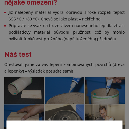
nějaké omezení?
Již nalepený materiál vydrží opravdu široké rozpětí teplot
(-55 °C / +80 °C). Chová se jako plast – nekřehne!
Připravte se však na to, že vlivem naneseného lepidla ztrácí
podkladový materiál původní pružnost, což by mohlo
ovlivnit funkčnost pružného (např. koženého) předmětu.
Náš test
Otestovali jsme za vás lepení kombinovaných povrchů (dřeva
a lepenky) – výsledek posuďte sami!