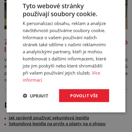
Tyto webové stránky
používají soubory cookie.
K personalizaci obsahu, reklam a analýze
návštěvnosti používáme soubory cookie.
Informace o vašem používání našich
Zajímavost nakonec: Jak vznikalo
stránek také sdílíme s našimi reklamními
lepidlo na bázi etylesteru
a analytickými partnery, kteří je mohou
kombinovat s dalšími informacemi, které
V 50. letech minulého století se američtí vývojáři společnosti
jste jim poskytli nebo které shromáždili
KODAK pokoušeli vyrobit moderní vývojku na vyvolávání filmů
při vašem používání jejich služeb.
Více
pomocí akrylátů. Výsledkem tohoto snažení bylo, že vývojka
informací
nestála za nic, ale výsledná hmota skvěle lepila!
UPRAVIT
POVOLIT VŠE
Doporučené odkazy
Jak správně používat sekundová lepidla
Sekundová lepidla na pryže a plasty na e-shopu