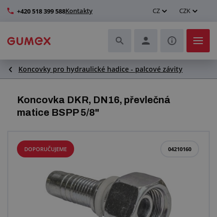
Kontakty
CZ
CZK
+420 518 399 588
Koncovky pro hydraulické hadice - palcové závity
Hadice a jejich kompletace
Profily a výroba těsnění
Koncovka DKR, DN16, převlečná
matice BSPP 5/8"
Technické plasty
Dopravníkové pásy a montáž
DOPORUČUJEME
04210160
Zlepšení pracovního prostředí
Další pryžové a plastové výrobky