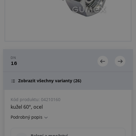
Centrum poptávek
Vše o nákupu
O nás a kariéra
DN
16
Zobrazit všechny varianty
(26)
Kód produktu:
04210160
kužel 60°, ocel
Podrobný popis
Balení a množství