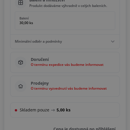
Produkt dodáváme výhradně v celých baleních.
Balení
30,00 ks
Minimální odběr a podmínky
Minimální odběr
Doručení
30,00 ks
O termínu expedice vás budeme informovat
Podmínky
Násobky
30,00 ks
Prodejny
O termínu vyzvednutí vás budeme informovat
Skladem pouze
5,00 ks
Cena je dostupná po přihlášení