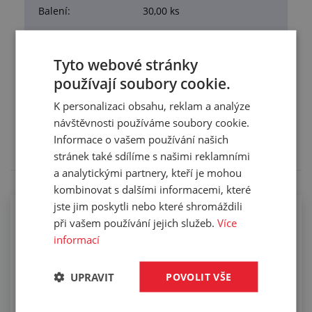
Balení:
30,00 ks
Tyto webové stránky
používají soubory cookie.
Služby
K personalizaci obsahu, reklam a analýze
Tento výrobek pro vás upravíme na míru. Konkrétní
návštěvnosti používáme soubory cookie.
specifikaci budete moci upřesnit v poznámce u
Informace o vašem používání našich
objednávky.
stránek také sdílíme s našimi reklamními
a analytickými partnery, kteří je mohou
kombinovat s dalšími informacemi, které
jste jim poskytli nebo které shromáždili
Osazování hydraulických hadic
při vašem používání jejich služeb.
Více
informací
UPRAVIT
POVOLIT VŠE