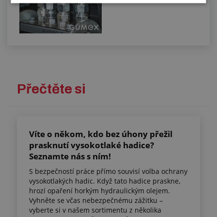
Přečtěte si
Víte o někom, kdo bez úhony přežil
prasknutí vysokotlaké hadice?
Seznamte nás s ním!
S bezpečností práce přímo souvisí volba ochrany
vysokotlakých hadic. Když tato hadice praskne,
hrozí opaření horkým hydraulickým olejem.
Vyhněte se včas nebezpečnému zážitku –
vyberte si v našem sortimentu z několika