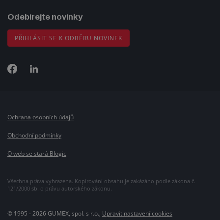
Odebírejte novinky
PŘIHLÁSIT SE K ODBĚRU NOVINEK
Ochrana osobních údajů
Obchodní podmínky
O web se stará Blogic
Všechna práva vyhrazena. Kopírování obsahu je zakázáno podle zákona č.
121/2000 sb. o právu autorského zákonu.
© 1995 - 2026 GUMEX, spol. s r.o.,
Upravit nastavení cookies