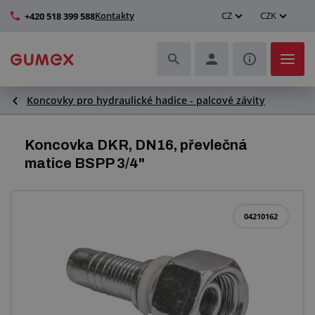
Kontakty
CZ
CZK
+420 518 399 588
Koncovky pro hydraulické hadice - palcové závity
Hadice a jejich kompletace
Profily a výroba těsnění
Koncovka DKR, DN16, převlečná
matice BSPP 3/4"
Technické plasty
Dopravníkové pásy a montáž
04210162
Zlepšení pracovního prostředí
Další pryžové a plastové výrobky