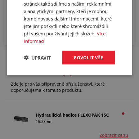
stránek také sdílíme s našimi reklamními
a analytickými partnery, kteří je mohou
kombinovat s dalšími informacemi, které
jste jim poskytli nebo které shromáždili
při vašem používání jejich služeb.
Více
informací
UPRAVIT
POVOLIT VŠE
Příslušenství (2)
Zde je pro vás připravené příslušenství, které
doporučujeme k tomuto produktu.
Hydraulická hadice FLEXOPAK 1SC
16/23mm
Zobrazit cenu