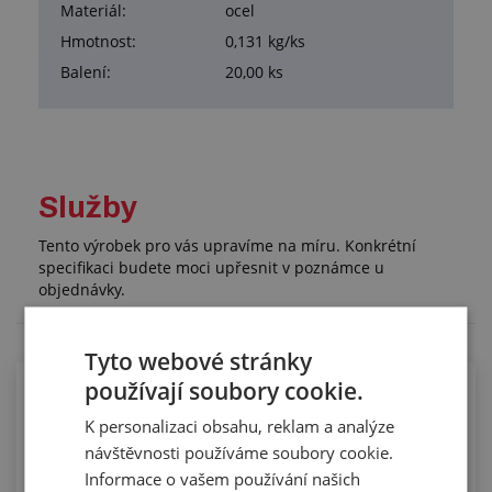
Materiál:
ocel
Hmotnost:
0,131 kg/ks
Balení:
20,00 ks
Služby
Tento výrobek pro vás upravíme na míru. Konkrétní
specifikaci budete moci upřesnit v poznámce u
objednávky.
Tyto webové stránky
používají soubory cookie.
Osazování hydraulických hadic
K personalizaci obsahu, reklam a analýze
návštěvnosti používáme soubory cookie.
Informace o vašem používání našich