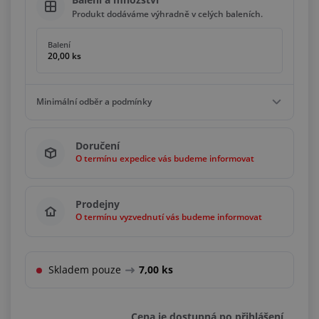
Produkt dodáváme výhradně v celých baleních.
Balení
20,00 ks
Minimální odběr a podmínky
Minimální odběr
Doručení
20,00 ks
O termínu expedice vás budeme informovat
Podmínky
Násobky
20,00 ks
Prodejny
O termínu vyzvednutí vás budeme informovat
Skladem pouze
7,00 ks
Cena je dostupná po přihlášení