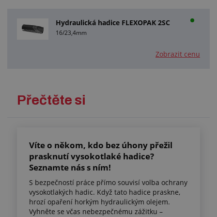
Hydraulická hadice FLEXOPAK 2SC
16/23,4mm
Zobrazit cenu
Přečtěte si
Víte o někom, kdo bez úhony přežil
prasknutí vysokotlaké hadice?
Seznamte nás s ním!
S bezpečností práce přímo souvisí volba ochrany
vysokotlakých hadic. Když tato hadice praskne,
hrozí opaření horkým hydraulickým olejem.
Vyhněte se včas nebezpečnému zážitku –