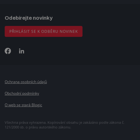
Odebírejte novinky
PŘIHLÁSIT SE K ODBĚRU NOVINEK
Ochrana osobních údajů
Obchodní podmínky
O web se stará Blogic
Všechna práva vyhrazena. Kopírování obsahu je zakázáno podle zákona č.
121/2000 sb. o právu autorského zákonu.