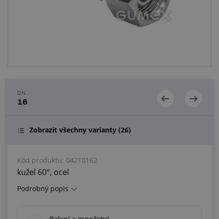
Centrum poptávek
Vše o nákupu
O nás a kariéra
DN
16
Zobrazit všechny varianty
(26)
Kód produktu:
04210162
kužel 60°, ocel
Podrobný popis
Balení a množství