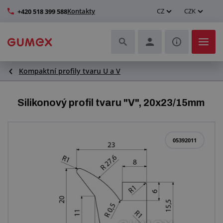
Kontakty
CZ
CZK
+420 518 399 588
Kompaktní profily tvaru U a V
Hadice a jejich kompletace
Profily a výroba těsnění
Silikonový profil tvaru "V", 20x23/15mm
Technické plasty
05392011
Dopravníkové pásy a montáž
Zlepšení pracovního prostředí
Další pryžové a plastové výrobky