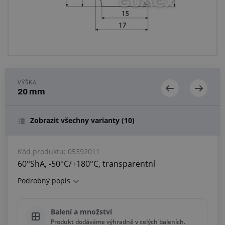
Centrum poptávek
Vše o nákupu
O nás a kariéra
VÝŠKA
20 mm
Zobrazit všechny varianty
(10)
Kód produktu:
05392011
60°ShA, -50°C/+180°C, transparentní
Podrobný popis
Balení a množství
Produkt dodáváme výhradně v celých baleních.