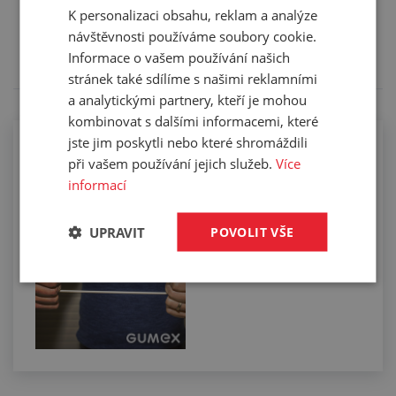
K personalizaci obsahu, reklam a analýze
Tento výrobek pro vás upravíme na míru. Konkrétní
návštěvnosti používáme soubory cookie.
specifikaci budete moci upřesnit v poznámce u
Informace o vašem používání našich
objednávky.
stránek také sdílíme s našimi reklamními
a analytickými partnery, kteří je mohou
kombinovat s dalšími informacemi, které
jste jim poskytli nebo které shromáždili
Lepení silikonových profilů pro
při vašem používání jejich služeb.
Více
potravinářství
informací
UPRAVIT
POVOLIT VŠE