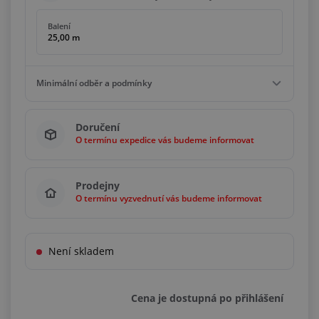
Balení
25,00 m
Minimální odběr a podmínky
Minimální odběr
Doručení
25,00 m
O termínu expedice vás budeme informovat
Podmínky
Násobky
25,00 m
Prodejny
O termínu vyzvednutí vás budeme informovat
Není skladem
Cena je dostupná po přihlášení