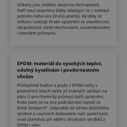
Silikony jsou zvláštní skupinou termoplastů.
Patří mezi polymery (látky skládající se z molekul
jednoho nebo více druhů atomů). Výrobky ze
silikonu nalézají široké uplatnění ve stavebnictví,
zdravotnictví, elektrotechnickém, automobilovém
i leteckém průmyslu.
EPDM: materiál do vysokých teplot,
odolný kyselinám i povětrnostním
vlivům
Průmyslové hadice a pryže z EPDM našly v
posledních letech vedle již známých aplikací na
páru či pro chemický průmysl další uplatnění.
Proto jsem se na více podrobností zeptali ve
firmě Semperit*. Odpovědi od tohoto důležitého
výrobce a současně dodavatele naší společnosti
snad pomohou při výběru vhodných výrobků z
EPDM i vám.