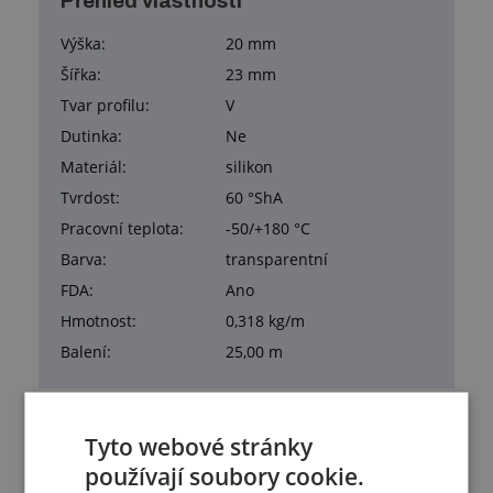
Přehled vlastností
Výška:
20 mm
Šířka:
23 mm
Tvar profilu:
V
Dutinka:
Ne
Materiál:
silikon
Tvrdost:
60 °ShA
Pracovní teplota:
-50/+180 °C
Barva:
transparentní
FDA:
Ano
Hmotnost:
0,318 kg/m
Balení:
25,00 m
Tyto webové stránky
používají soubory cookie.
Služby