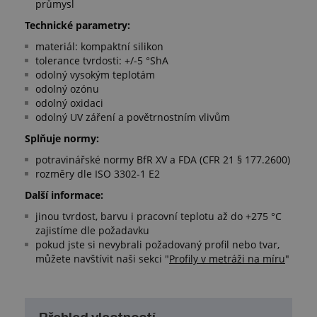
průmysl
Technické parametry:
materiál: kompaktní silikon
tolerance tvrdosti: +/-5 °ShA
odolný vysokým teplotám
odolný ozónu
odolný oxidaci
odolný UV záření a povětrnostním vlivům
Splňuje normy:
potravinářské normy BfR XV a FDA (CFR 21 § 177.2600)
rozměry dle ISO 3302-1 E2
Další informace:
jinou tvrdost, barvu i pracovní teplotu až do +275 °C
zajistíme dle požadavku
pokud jste si nevybrali požadovaný profil nebo tvar,
můžete navštívit naši sekci "
Profily v metráži na míru
"