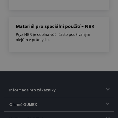
Materiál pro speciální použití – NBR
Pryž NBR je odolná vůči často používaným
olejům v průmyslu.
Informace pro zákazníky
Doprava a zasílání zboží
O firmě GUMEX
Obchodní podmínky
Představení firmy GUMEX