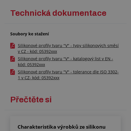
Technická dokumentace
Soubory ke stažení
Silikonové profily tvaru "V" - typy silikonových směsí
v CZ - kód: 05392xxx
Silikonové profily tvaru "V" - katalogový list v EN -
kód: 05392xxx
Silikonové profily tvaru "V" - tolerance dle ISO 3302-
1 v CZ- kód: 05392xxx
Přečtěte si
Charakteristika výrobků ze silikonu