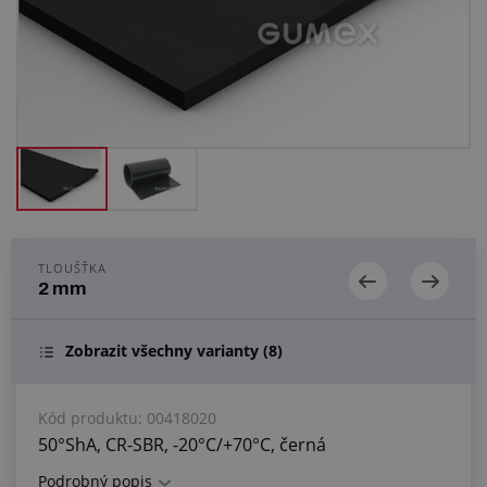
Centrum poptávek
Vše o nákupu
O nás a kariéra
TLOUŠŤKA
2 mm
Zobrazit všechny varianty
(8)
Kód produktu:
00418020
50°ShA, CR-SBR, -20°C/+70°C, černá
Podrobný popis