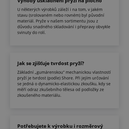
Výhody uskladnění pryží na plocho
U některých výrobků záleží i na tom, v jakém
stavu (srolovaném nebo rovném) byl původní
materiál. Pryže v našem sortimentu jsou z
důvodu snadného skladování i přepravy obvykle
svinuty do rolí.
Jak se zjišťuje tvrdost pryží?
Základní „gumárenskou“ mechanickou vlastností
pryží je tvrdost (podle) Shore. Při jejím určování
se jedná o dynamicko-elastickou zkoušku, kdy se
měří odraz zkušebního tělesa od podložky ze
zkoušeného materiálu.
Potřebujete k výrobku i rozměrový