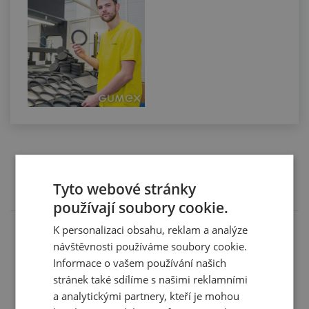
Technická dokumentace
Tyto webové stránky
používají soubory cookie.
K personalizaci obsahu, reklam a analýze
Soubory ke stažení
návštěvnosti používáme soubory cookie.
Informace o vašem používání našich
Pryž N605 - katalogový list v EN - kód: 00418xxx
stránek také sdílíme s našimi reklamními
Pryž N605 - tolerance v CZ - kód: 00418xxx
a analytickými partnery, kteří je mohou