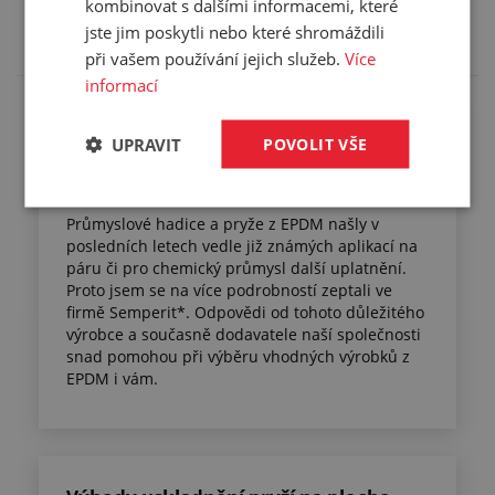
kombinovat s dalšími informacemi, které
Přečtěte si
jste jim poskytli nebo které shromáždili
při vašem používání jejich služeb.
Více
informací
EPDM: materiál do vysokých teplot,
UPRAVIT
POVOLIT VŠE
odolný kyselinám i povětrnostním
vlivům
Průmyslové hadice a pryže z EPDM našly v
posledních letech vedle již známých aplikací na
páru či pro chemický průmysl další uplatnění.
Proto jsem se na více podrobností zeptali ve
firmě Semperit*. Odpovědi od tohoto důležitého
výrobce a současně dodavatele naší společnosti
snad pomohou při výběru vhodných výrobků z
EPDM i vám.