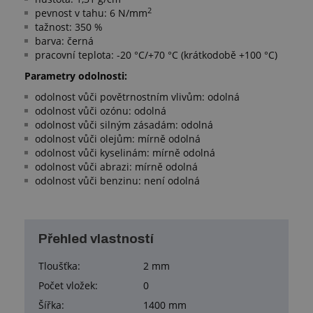
2
pevnost v tahu: 6 N/mm
tažnost: 350 %
barva: černá
pracovní teplota: -20 °C/+70 °C (krátkodobě +100 °C)
Parametry odolnosti:
odolnost vůči povětrnostním vlivům: odolná
odolnost vůči ozónu: odolná
odolnost vůči silným zásadám: odolná
odolnost vůči olejům: mírně odolná
odolnost vůči kyselinám: mírně odolná
odolnost vůči abrazi: mírně odolná
odolnost vůči benzinu: není odolná
Přehled vlastností
Tloušťka:
2 mm
Počet vložek:
0
Šířka:
1400 mm