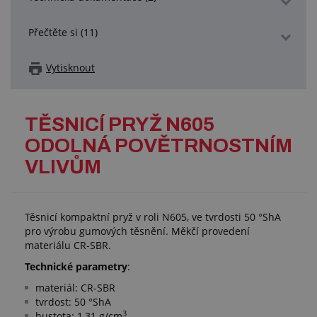
Přečtěte si (11)
Vytisknout
TĚSNICÍ PRYŽ N605
ODOLNÁ POVĚTRNOSTNÍM
VLIVŮM
Těsnicí kompaktní pryž v roli N605, ve tvrdosti 50 °ShA
pro výrobu gumových těsnění. Měkčí provedení
materiálu CR-SBR.
Technické parametry
:
materiál: CR-SBR
tvrdost: 50 °ShA
3
hustota: 1,31 g/cm