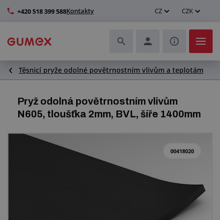
Kontakty
CZ
CZK
+420 518 399 588
Těsnicí pryže odolné povětrnostním vlivům a teplotám
Hadice a jejich kompletace
Profily a výroba těsnění
Pryž odolná povětrnostním vlivům
N605, tloušťka 2mm, BVL, šíře 1400mm
Technické plasty
Dopravníkové pásy a montáž
00418020
Zlepšení pracovního prostředí
Další pryžové a plastové výrobky