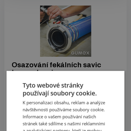
Osazování fekálních savic
koncovkami
Tyto webové stránky
K armování fekálních savic používáme nerezové pásky
Normetta. Nejčastěji armujeme pákové koncovky,
používají soubory cookie.
šroubovací koncovky, koncovky Perrot, Ferrari, Bauer
K personalizaci obsahu, reklam a analýze
nebo požární STORZ AGRO koncovky. Konečné využití
návštěvnosti používáme soubory cookie.
kvalitně osazených fekálních savic: pro fekální,
Informace o vašem používání našich
zemědělské, hasičské i komunální vozy, zavlažovací
stránek také sdílíme s našimi reklamními
a stavební techniku.
a analytickými partnery, kteří je mohou