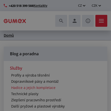
Kontakty
CZ
CZK
+420 518 399 588
Domů
Hadice a jejich kompletace
Profily a výroba těsnění
Blog a poradna
Technické plasty
Služby
Profily a výroba těsnění
Dopravníkové pásy a montáž
Dopravníkové pásy a montáž
Hadice a jejich kompletace
Zlepšení pracovního prostředí
Technické plasty
Zlepšení pracovního prostředí
Další pryžové a plastové výrobky
Další pryžové a plastové výrobky