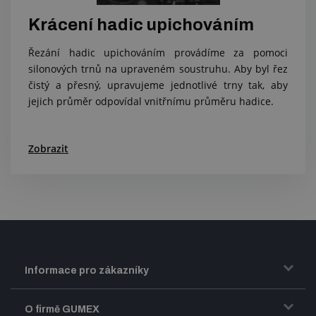
Krácení hadic upichováním
Řezání hadic upichováním provádíme za pomoci
silonových trnů na upraveném soustruhu. Aby byl řez
čistý a přesný, upravujeme jednotlivé trny tak, aby
jejich průměr odpovídal vnitřnímu průměru hadice.
Zobrazit
Informace pro zákazníky
Doprava a zasílání zboží
O firmě GUMEX