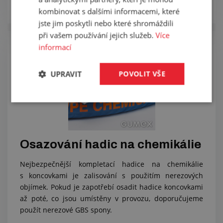
Zobrazit
kombinovat s dalšími informacemi, které
jste jim poskytli nebo které shromáždili
při vašem používání jejich služeb.
Více
informací
UPRAVIT
POVOLIT VŠE
Osazování hadic na chemikálie
Nejbezpečnější kompletací hadice na chemikálie
s koncovkami je zalisování s použitím nerezových
objímek. Pokud je zapotřebí osadit hadice koncovkami
až poté, co jsou umístěny v provozu, doporučujeme
použít nerezové GBS spony.